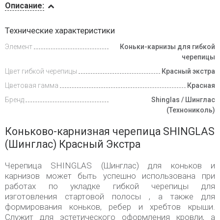
Описание:
Инструкции
Технические характеристики
Элемент
Коньки-карнизы для гибкой
Доставка
и оплата
черепицы
Цвет гибкой черепицы
Красный экстра
Цветовая гамма
Красная
Бренд
Shinglas / Шинглас
(Технониколь)
Коньково-карнизная черепица SHINGLAS
(Шинглас) Красный Экстра
Черепица SHINGLAS (Шинглас) для коньков и
карнизов может быть успешно использована при
работах по укладке гибкой черепицы для
изготовления стартовой полосы , а также для
формирования коньков, ребер и хребтов крыши.
Служит для эстетического оформления кровли, а