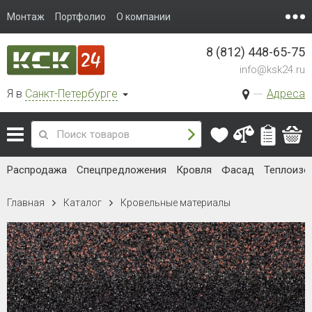
Монтаж
Портфолио
О компании
8 (812) 448-65-75
info@ksk24.ru
Я в
Санкт-Петербурге
Адреса
Распродажа
Спецпредложения
Кровля
Фасад
Теплоизо
Главная
Каталог
Кровельные материалы