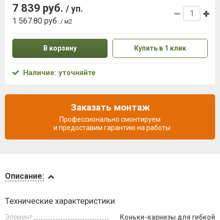
7 839 руб.
/ уп.
1 567.80 руб.
/ м2
В корзину
Купить в 1 клик
Наличие: уточняйте
Заказать монтаж
Профессионально смонтируем
и предоставим гарантию на работы
Описание
Описание:
Инструкции
Технические характеристики
Элемент
Коньки-карнизы для гибкой
Доставка