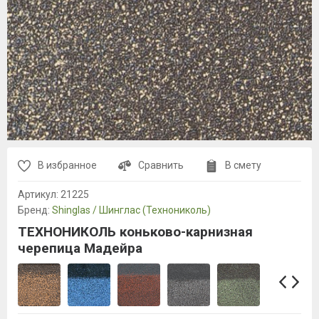
В избранное
Сравнить
В смету
Артикул:
21225
Бренд:
Shinglas / Шинглас (Технониколь)
ТЕХНОНИКОЛЬ коньково-карнизная
черепица Мадейра