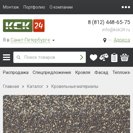
Монтаж
Портфолио
О компании
8 (812) 448-65-75
info@ksk24.ru
Я в
Санкт-Петербурге
Адреса
Распродажа
Спецпредложения
Кровля
Фасад
Теплоизо
Главная
Каталог
Кровельные материалы