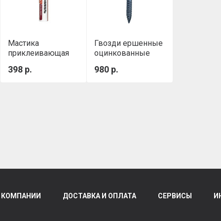
Мастика
Гвозди ершенные
приклеивающая
оцинкованные
ТН №23 (Фиксер)
3,5х30 мм (5 кг./
398 р.
980 р.
Картридж 0,4 кг,
уп.)
310 мл
 КОМПАНИИ
ДОСТАВКА И ОПЛАТА
СЕРВИСЫ
И