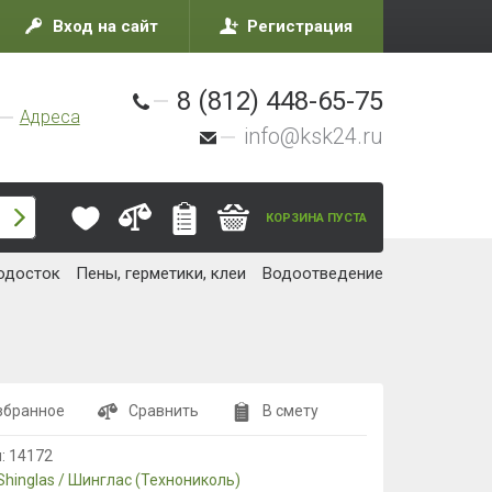
Вход на сайт
Регистрация
8 (812) 448-65-75
Адреса
info@ksk24.ru
КОРЗИНА ПУСТА
одосток
Пены, герметики, клеи
Водоотведение
збранное
Сравнить
В смету
л:
14172
Shinglas / Шинглас (Технониколь)