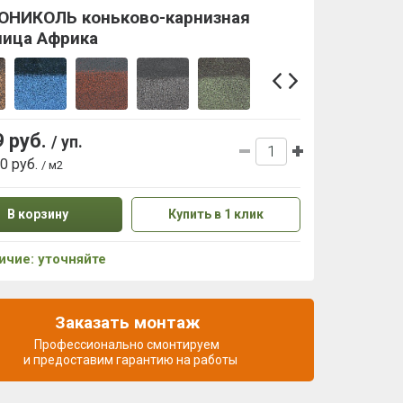
ОНИКОЛЬ коньково-карнизная
пица Африка
9 руб.
/ уп.
80 руб.
/ м2
В корзину
Купить в 1 клик
ичие: уточняйте
Заказать монтаж
Профессионально смонтируем
и предоставим гарантию на работы