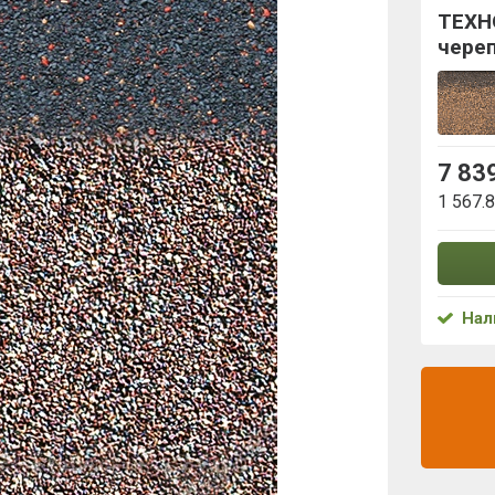
ТЕХН
чере
7 83
1 567.
Нал