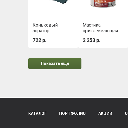
Коньковый
Мастика
аэратор
приклеивающая
ТЕХНОНИКОЛЬ
ТН №23 (Фиксер)
722 р.
2 253 р.
3,6 кг
Показать еще
КАТАЛОГ
ПОРТФОЛИО
АКЦИИ
О