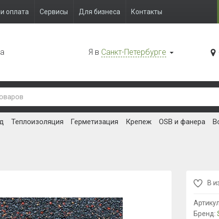
и оплата
Сервисы
Для бизнеса
Контакты
да
Я в
Санкт-Петербурге
д
Теплоизоляция
Герметизация
Крепеж
OSB и фанера
В
В и
Артику
Бренд: