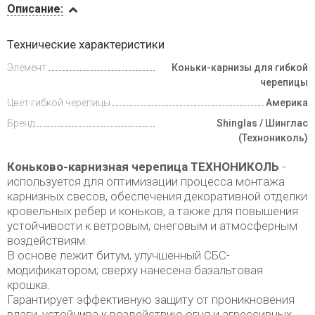
Описание:
Инструкции
Технические характеристики
Элемент
Коньки-карнизы для гибкой
Доставка
и оплата
черепицы
Цвет гибкой черепицы
Америка
Бренд
Shinglas / Шинглас
(Технониколь)
Коньково-карнизная черепица ТЕХНОНИКОЛЬ
-
используется для оптимизации процесса монтажа
карнизных свесов, обеспечения декоративной отделки
кровельных ребер и коньков, а также для повышения
устойчивости к ветровым, снеговым и атмосферным
воздействиям.
В основе лежит битум, улучшенный СБС-
модификатором; сверху нанесена базальтовая
крошка.
Гарантирует эффективную защиту от проникновения
влаги, устойчива к воздействию огня и агрессивных