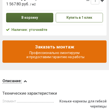
1 567.80 руб.
/ м2
В корзину
Купить в 1 клик
Наличие: уточняйте
Заказать монтаж
Профессионально смонтируем
и предоставим гарантию на работы
Описание
Описание:
Доставка
Технические характеристики
и оплата
Элемент
Коньки-карнизы для гибкой
черепицы