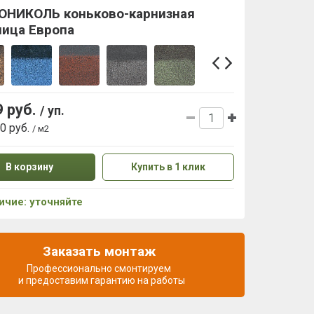
ОНИКОЛЬ коньково-карнизная
пица Европа
9 руб.
/ уп.
80 руб.
/ м2
В корзину
Купить в 1 клик
ичие: уточняйте
Заказать монтаж
Профессионально смонтируем
и предоставим гарантию на работы