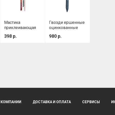
Мастика
Гвозди ершенные
приклеивающая
оцинкованные
ТН №23 (Фиксер)
3,5х30 мм (5 кг./
398 р.
980 р.
Картридж 0,4 кг,
уп.)
310 мл
 КОМПАНИИ
ДОСТАВКА И ОПЛАТА
СЕРВИСЫ
И