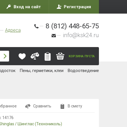
Вход на сайт
Регистрация
8 (812) 448-65-75
Адреса
info@ksk24.ru
КОРЗИНА ПУСТА
одосток
Пены, герметики, клеи
Водоотведение
збранное
Сравнить
В смету
л:
14176
Shinglas / Шинглас (Технониколь)