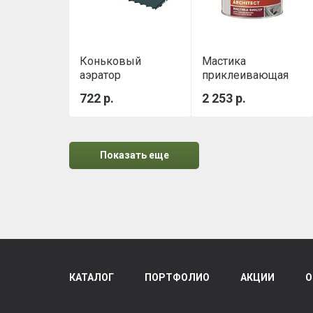
Коньковый
Мастика
аэратор
приклеивающая
ТЕХНОНИКОЛЬ
ТН №23 (Фиксер)
722 р.
2 253 р.
3,6 кг
Показать еще
КАТАЛОГ
ПОРТФОЛИО
АКЦИИ
О