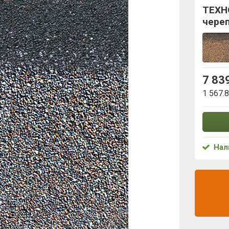
ТЕХН
чере
7 83
1 567.
Нал