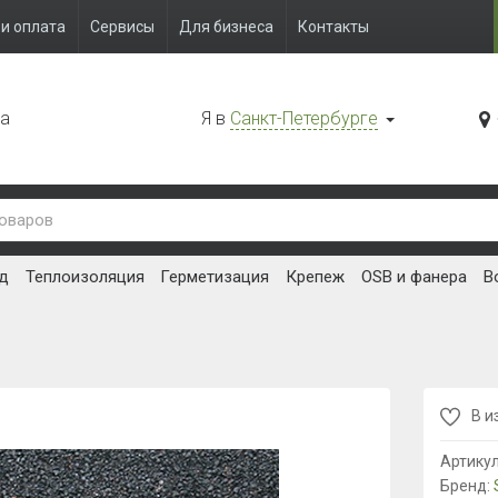
и оплата
Сервисы
Для бизнеса
Контакты
да
Я в
Санкт-Петербурге
д
Теплоизоляция
Герметизация
Крепеж
OSB и фанера
В
В и
Артику
Бренд: