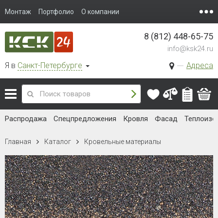
Монтаж
Портфолио
О компании
8 (812) 448-65-75
info@ksk24.ru
Я в
Санкт-Петербурге
Адреса
Распродажа
Спецпредложения
Кровля
Фасад
Теплоизо
Главная
Каталог
Кровельные материалы