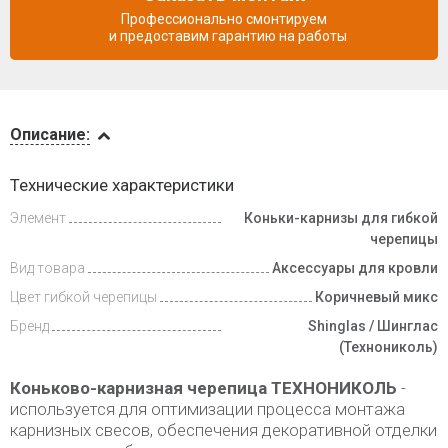
Профессионально смонтируем
и предоставим гарантию на работы
Описание
Описание:
Доставка
Технические характеристики
и оплата
Элемент
Коньки-карнизы для гибкой
черепицы
Вид товара
Аксессуары для кровли
Цвет гибкой черепицы
Коричневый микс
Бренд
Shinglas / Шинглас
(Технониколь)
Коньково-карнизная черепица ТЕХНОНИКОЛЬ
-
используется для оптимизации процесса монтажа
карнизных свесов, обеспечения декоративной отделки