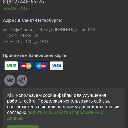
8 (812) 448-65-75
info@ksk24.ru
Адрес в
Санкт-Петербурге
:
ул. Софийская д. 14, БЦ «ЛЕНИНЕЦ», офис 518
+7 (812) 448-65-75
ПН — ПТ с 9:00 до 18:00
Принимаем банковские карты:
Мы используем cookie-файлы для улучшения
© 2005-2026 ООО «КСК». Сайт
https://ksk24.ru
создан
работы сайта. Продолжая использовать сайт, вы
исключительно в информационных целях и любая информация
соглашаетесь с использованием данной технологии
на сайте не является публичной офертой.
Политика в
согласно
политике обработки персональных
отношении персональных данных
данных
.