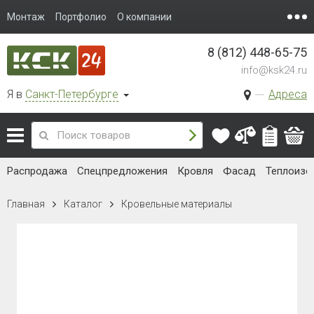
Монтаж
Портфолио
О компании
8 (812) 448-65-75
info@ksk24.ru
Я в
Санкт-Петербурге
Адреса
Распродажа
Спецпредложения
Кровля
Фасад
Теплоизо
Главная
Каталог
Кровельные материалы