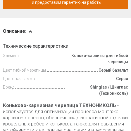
и предоставим гарантию на работы
Описание
Описание:
Доставка
Технические характеристики
и оплата
Элемент
Коньки-карнизы для гибкой
черепицы
Цвет гибкой черепицы
Серый базальт
Цветовая гамма
Серая
Бренд
Shinglas / Шинглас
(Технониколь)
Коньково-карнизная черепица ТЕХНОНИКОЛЬ
-
используется для оптимизации процесса монтажа
карнизных свесов, обеспечения декоративной отделки
кровельных ребер и коньков, а также для повышения
устойчивости к ветровым, снеговым и атмосферным