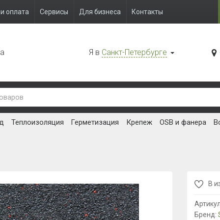
и оплата
Сервисы
Для бизнеса
Контакты
да
Я в
Санкт-Петербурге
д
Теплоизоляция
Герметизация
Крепеж
OSB и фанера
В
В и
Артику
Бренд: