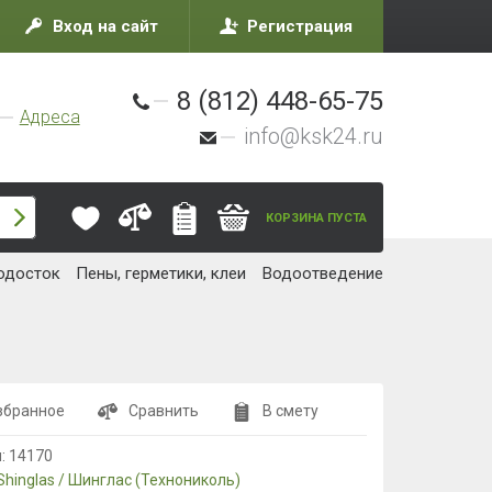
Вход на сайт
Регистрация
8 (812) 448-65-75
Адреса
info@ksk24.ru
КОРЗИНА ПУСТА
одосток
Пены, герметики, клеи
Водоотведение
збранное
Сравнить
В смету
л:
14170
Shinglas / Шинглас (Технониколь)