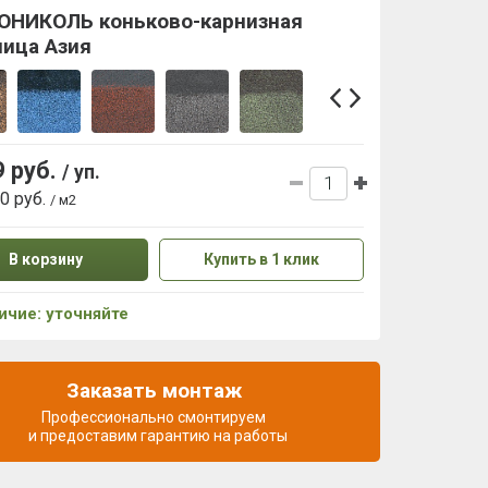
ОНИКОЛЬ коньково-карнизная
пица Азия
9 руб.
/ уп.
80 руб.
/ м2
В корзину
Купить в 1 клик
ичие: уточняйте
Заказать монтаж
Профессионально смонтируем
и предоставим гарантию на работы