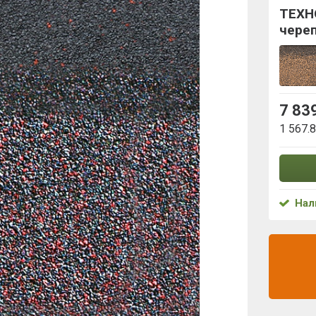
ТЕХН
чере
7 83
1 567.
Нал