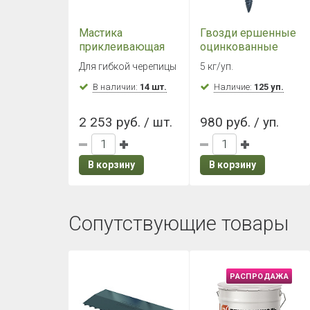
Мастика
Гвозди ершенные
приклеивающая
оцинкованные
ТН №23 (Фиксер)
3,5х30 мм (5 кг./
Для гибкой черепицы
5 кг/уп.
3,6 кг
уп.)
В наличии:
14 шт.
Наличие:
125 уп.
2 253 руб. / шт.
980 руб. / уп.
В корзину
В корзину
Сопутствующие товары
РАСПРОДАЖА