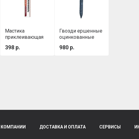
Мастика
Гвозди ершенные
приклеивающая
оцинкованные
ТН №23 (Фиксер)
3,5х30 мм (5 кг./
398 р.
980 р.
Картридж 0,4 кг,
уп.)
310 мл
 КОМПАНИИ
ДОСТАВКА И ОПЛАТА
СЕРВИСЫ
И