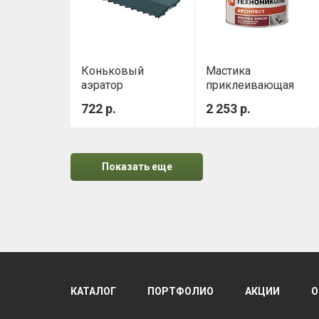
Коньковый
Мастика
аэратор
приклеивающая
ТЕХНОНИКОЛЬ
ТН №23 (Фиксер)
722 р.
2 253 р.
3,6 кг
Показать еще
КАТАЛОГ
ПОРТФОЛИО
АКЦИИ
О