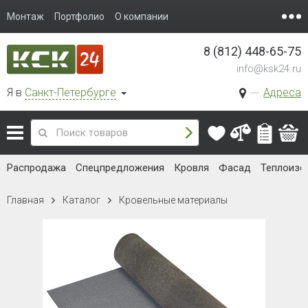
Монтаж
Портфолио
О компании
8 (812) 448-65-75
info@ksk24.ru
Я в
Санкт-Петербурге
Адреса
Распродажа
Спецпредложения
Кровля
Фасад
Теплоизо
Главная
Каталог
Кровельные материалы