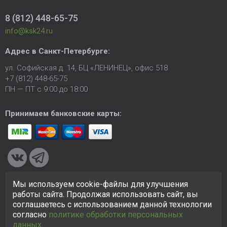
8 (812) 448-65-75
info@ksk24.ru
Адрес в
Санкт-Петербурге
:
ул. Софийская д. 14, БЦ «ЛЕНИНЕЦ», офис 518
+7 (812) 448-65-75
ПН — ПТ с 9:00 до 18:00
Принимаем банковские карты:
Мы используем cookie-файлы для улучшения
© 2005-2026 ООО «КСК». Сайт
https://ksk24.ru
создан
работы сайта. Продолжая использовать сайт, вы
исключительно в информационных целях и любая информация
соглашаетесь с использованием данной технологии
на сайте не является публичной офертой.
Политика в
согласно
политике обработки персональных
отношении персональных данных
данных
.