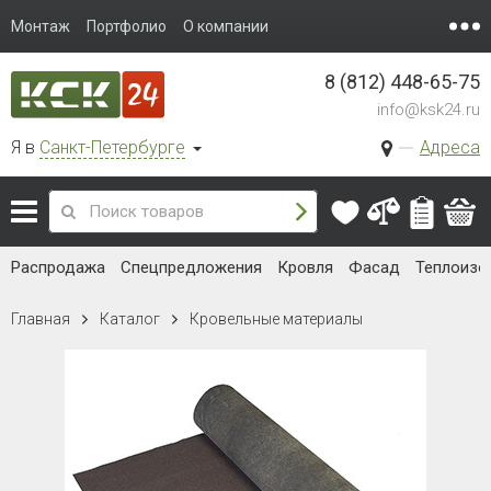
Монтаж
Портфолио
О компании
8 (812) 448-65-75
info@ksk24.ru
Я в
Санкт-Петербурге
Адреса
Распродажа
Спецпредложения
Кровля
Фасад
Теплоизо
Главная
Каталог
Кровельные материалы