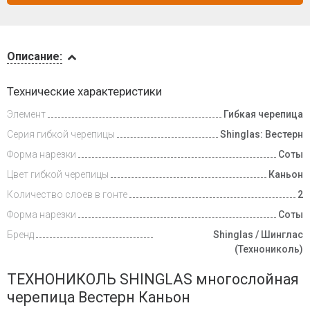
Описание
Описание:
Инструкции
Технические характеристики
Элемент
Гибкая черепица
Видеообзоры
Серия гибкой черепицы
Shinglas: Вестерн
Доставка
Форма нарезки
Соты
и оплата
Цвет гибкой черепицы
Каньон
Количество слоев в гонте
2
Форма нарезки
Соты
Бренд
Shinglas / Шинглас
(Технониколь)
ТЕХНОНИКОЛЬ SHINGLAS многослойная
черепица Вестерн Каньон