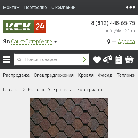
Монтаж
Портфолио
О компании
8 (812) 448-65-75
info@ksk24.ru
Я в
Санкт-Петербурге
Адреса
Распродажа
Спецпредложения
Кровля
Фасад
Теплоизо
Главная
Каталог
Кровельные материалы