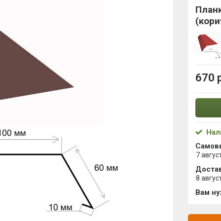
Планк
(кори
670 
Нал
Самов
7 авгус
Достав
8 авгус
Вам н