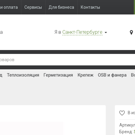
и оплата
Сервисы
Для бизнеса
Контакты
да
Я в
Санкт-Петербурге
д
Теплоизоляция
Герметизация
Крепеж
OSB и фанера
В
В и
Артику
Бренд: