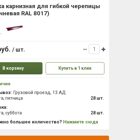
а карнизная для гибкой черепицы
чневая RAL 8017)
руб.
/ шт.
В корзину
Купить в 1 клик
ичие
ывоз:
Грузовой проезд, 13 АД
та, пятница
28 шт.
ка:
та, суббота
28 шт.
ужно большее количество?
Нажмите сюда