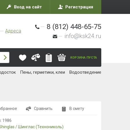
Вход на сайт
Регистрация
8 (812) 448-65-75
Адреса
info@ksk24.ru
КОРЗИНА ПУСТА
одосток
Пены, герметики, клеи
Водоотведение
збранное
Сравнить
В смету
л:
1986
Shinglas / Шинглас (Технониколь)