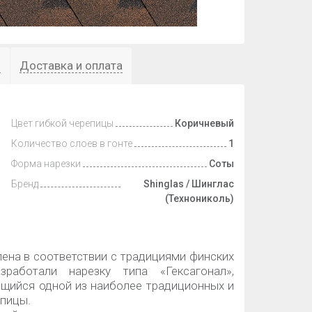
ы
Доставка и оплата
Цвет гибкой черепицы
Коричневый
Количество слоев в гонте
1
Форма нарезки
Соты
Бренд
Shinglas / Шинглас
(Технониколь)
ена в соответствии с традициями финских
зработали нарезку типа «Гексагонал»,
ющийся одной из наиболее традиционных и
епицы.