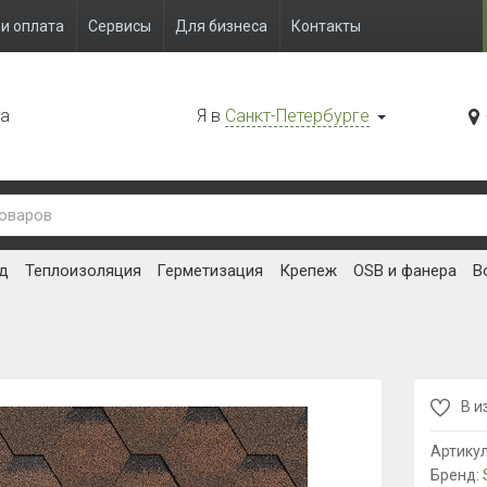
и оплата
Сервисы
Для бизнеса
Контакты
да
Я в
Санкт-Петербурге
д
Теплоизоляция
Герметизация
Крепеж
OSB и фанера
В
В и
Артику
Бренд: