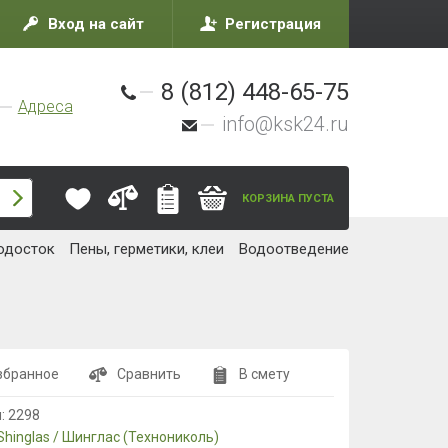
Вход на сайт
Регистрация
8 (812) 448-65-75
Адреса
info@ksk24.ru
КОРЗИНА ПУСТА
одосток
Пены, герметики, клеи
Водоотведение
збранное
Сравнить
В смету
л:
2298
Shinglas / Шинглас (Технониколь)