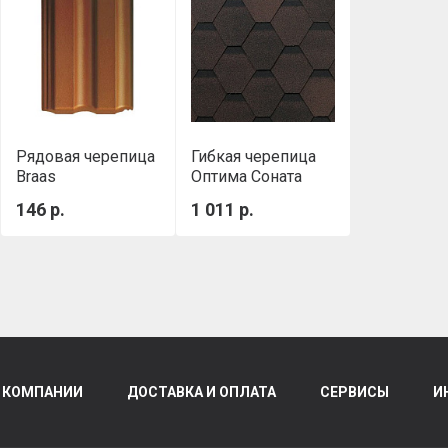
Рядовая черепица
Гибкая черепица
Braas
Оптима Соната
Франкфуртская,
Коричневый
146 р.
1 011 р.
коричневый
SHINGLAS
ТЕХНОНИКОЛЬ
 КОМПАНИИ
ДОСТАВКА И ОПЛАТА
СЕРВИСЫ
И