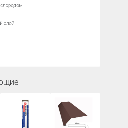
ислородом
й слой
ющие