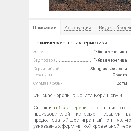
Описание
Инструкции
Видеообзор
Технические характеристики
Элемент
Гибкая черепица
Вид товара
Гибкая черепица
Серия гибкой
Shinglas: Финская
черепицы
Соната
Форма нарезки
Соты
Финская черепица Соната Коричневый
Финская
гибкая черепица
Соната изготовл
производителей, которые первыми ра
продолговатый шестигранный гонт, явля
узнаваемых форм мягкой кровельной чер