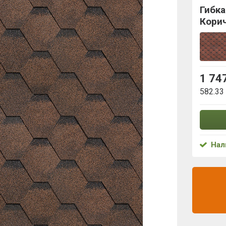
Гибка
Кори
1 74
582.33
Нал