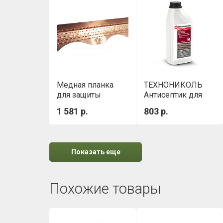
Медная планка
ТЕХНОНИКОЛЬ
для защиты
Антисептик для
гибкой черепицы
кровли,
1 581 р.
803 р.
StopMOSS
концентрат 1:10,
1л
Показать еще
Похожие товары