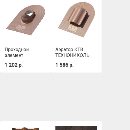
Проходной
Аэратор КТВ
элемент
ТЕХНОНИКОЛЬ
ТЕХНОНИКОЛЬ
коричневый
1 202 р.
1 586 р.
коричневый