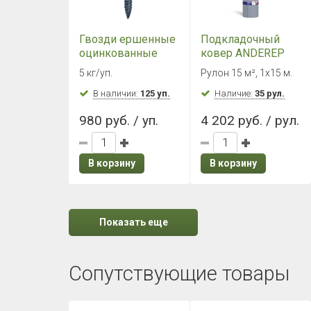
Гвозди ершенные
Подкладочный
оцинкованные
ковер ANDEREP
3,5х30 мм (5 кг./
ULTRA (Барьер ОС
5 кг/уп.
Рулон 15 м², 1х15 м.
уп.)
ГЧ) (1х15 м)
В наличии:
125 уп.
Наличие:
35 рул.
980 руб. / уп.
4 202 руб. / рул.
В корзину
В корзину
Показать еще
Сопутствующие товары