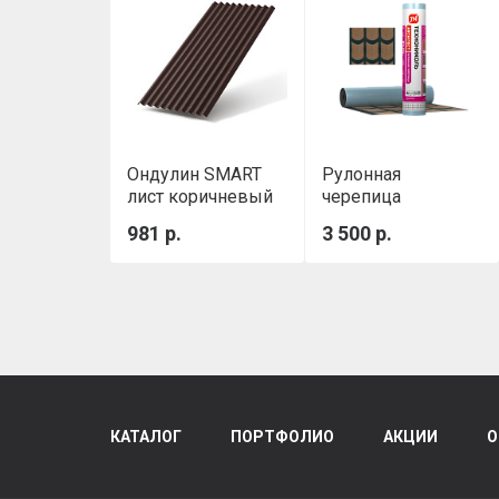
Ондулин SMART
Рулонная
лист коричневый
черепица
Классическая
981 р.
3 500 р.
ТЕХНОНИКОЛЬ,
коричневая, 8х1м
КАТАЛОГ
ПОРТФОЛИО
АКЦИИ
О