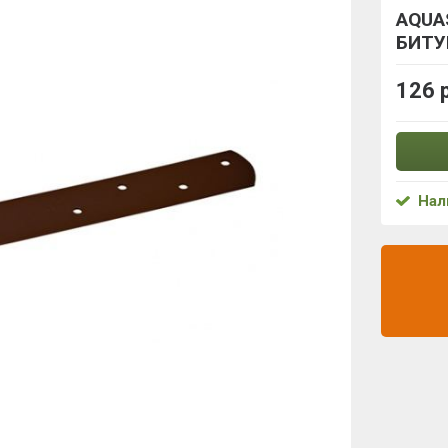
AQUA
БИТУ
126 
Нал