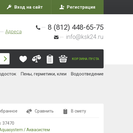
Вход на сайт
Регистрация
8 (812) 448-65-75
Адреса
info@ksk24.ru
КОРЗИНА ПУСТА
одосток
Пены, герметики, клеи
Водоотведение
збранное
Сравнить
В смету
л:
37470
Aquasystem / Аквасистем