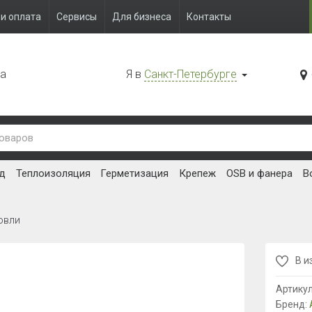
и оплата
Сервисы
Для бизнеса
Контакты
да
Я в
Санкт-Петербурге
д
Теплоизоляция
Герметизация
Крепеж
OSB и фанера
В
овли
В и
Артику
Бренд: