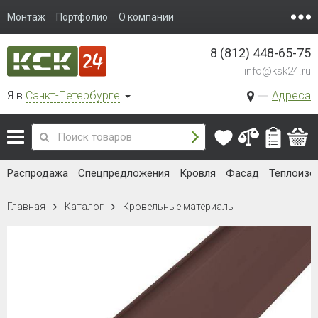
Монтаж
Портфолио
О компании
8 (812) 448-65-75
info@ksk24.ru
Я в
Санкт-Петербурге
Адреса
Распродажа
Спецпредложения
Кровля
Фасад
Теплоизо
Главная
Каталог
Кровельные материалы