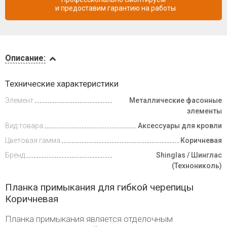
и предоставим гарантию на работы
Описание
Описание:
Доставка
Технические характеристики
и оплата
Элемент
Металлические фасонные
элементы
Вид товара
Аксессуары для кровли
Цветовая гамма
Коричневая
Бренд
Shinglas / Шинглас
(Технониколь)
Планка примыкания для гибкой черепицы
Коричневая
Планка примыкания является отделочным