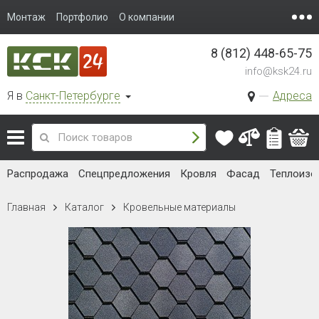
Монтаж
Портфолио
О компании
8 (812) 448-65-75
info@ksk24.ru
Я в
Санкт-Петербурге
Адреса
Распродажа
Спецпредложения
Кровля
Фасад
Теплоизо
Главная
Каталог
Кровельные материалы