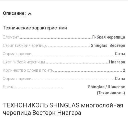
Описание
Описание:
Инструкции
Технические характеристики
Элемент
Гибкая черепица
Видеообзоры
Серия гибкой черепицы
Shinglas: Вестерн
Доставка
Форма нарезки
Соты
и оплата
Цвет гибкой черепицы
Ниагара
Количество слоев в гонте
2
Форма нарезки
Соты
Бренд
Shinglas / Шинглас
(Технониколь)
ТЕХНОНИКОЛЬ SHINGLAS многослойная
черепица Вестерн Ниагара