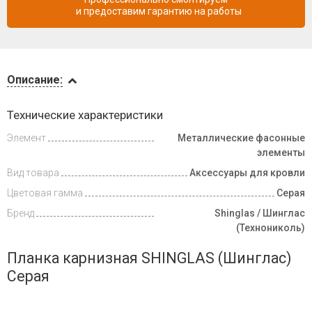
и предоставим гарантию на работы
Описание
Описание:
Доставка
Технические характеристики
и оплата
Элемент
Металлические фасонные
элементы
Вид товара
Аксессуары для кровли
Цветовая гамма
Серая
Бренд
Shinglas / Шинглас
(Технониколь)
Планка карнизная SHINGLAS (Шинглас)
Серая