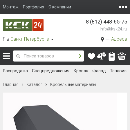
Монтаж
Портфолио
О компании
8 (812) 448-65-75
info@ksk24.ru
Я в
Санкт-Петербурге
Адреса
Распродажа
Спецпредложения
Кровля
Фасад
Теплоизо
Главная
Каталог
Кровельные материалы