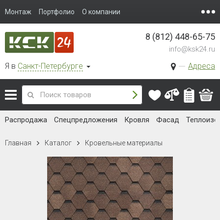
Монтаж
Портфолио
О компании
8 (812) 448-65-75
info@ksk24.ru
Я в
Санкт-Петербурге
Адреса
Распродажа
Спецпредложения
Кровля
Фасад
Теплоизо
Главная
Каталог
Кровельные материалы