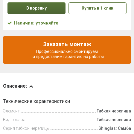
В корзину
Купить в 1 клик
Наличие: уточняйте
Заказать монтаж
Профессионально смонтируем
и предоставим гарантию на работы
Описание
Описание:
Инструкции
Технические характеристики
Элемент
Гибкая черепица
Видеообзоры
Вид товара
Гибкая черепица
Доставка
Серия гибкой черепицы
Shinglas: Самба
и оплата