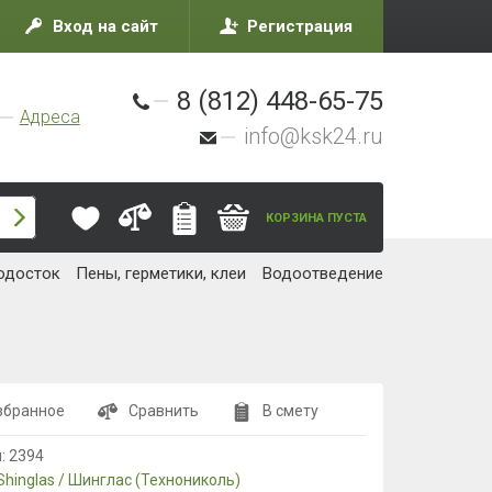
Вход на сайт
Регистрация
8 (812) 448-65-75
Адреса
info@ksk24.ru
КОРЗИНА ПУСТА
одосток
Пены, герметики, клеи
Водоотведение
збранное
Сравнить
В смету
л:
2394
Shinglas / Шинглас (Технониколь)