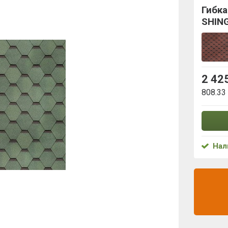
Гибк
SHIN
2 42
808.33
Нал