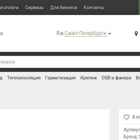
и оплата
Сервисы
Для бизнеса
Контакты
да
Я в
Санкт-Петербурге
д
Теплоизоляция
Герметизация
Крепеж
OSB и фанера
В
В и
Артику
Бренд: