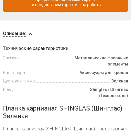
и предоставим гарантию на работы
Описание
Описание:
Доставка
Технические характеристики
и оплата
Элемент
Металлические фасонные
элементы
Вид товара
Аксессуары для кровли
Цветовая гамма
Зеленая
Бренд
Shinglas / Шинглас
(Технониколь)
Планка карнизная SHINGLAS (Шинглас)
Зеленая
Планка карнизная SHINGLAS (Шинглас) представляет