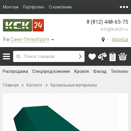
Монтаж
Портфолио
О компании
8 (812) 448-65-75
info@ksk24.ru
Я в
Санкт-Петербурге
Адреса
Распродажа
Спецпредложения
Кровля
Фасад
Теплоизо
Главная
Каталог
Кровельные материалы