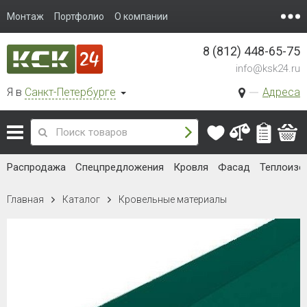
Монтаж
Портфолио
О компании
8 (812) 448-65-75
info@ksk24.ru
Я в
Санкт-Петербурге
Адреса
Распродажа
Спецпредложения
Кровля
Фасад
Теплоизо
Главная
Каталог
Кровельные материалы