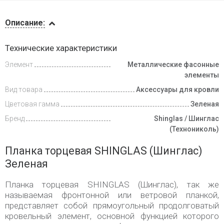
Описание
Описание:
Доставка
Технические характеристики
и оплата
Элемент
Металлические фасонные
элементы
Вид товара
Аксессуары для кровли
Цветовая гамма
Зеленая
Бренд
Shinglas / Шинглас
(Технониколь)
Планка торцевая SHINGLAS (Шинглас)
Зеленая
Планка торцевая SHINGLAS (Шинглас), так же
называемая фронтонной или ветровой планкой,
представляет собой прямоугольный продолговатый
кровельный элемент, основной функцией которого