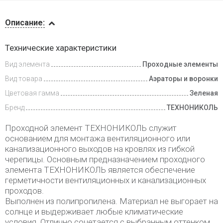
Описание
Описание:
Инструкции
Технические характеристики
Вид элемента
Проходные элементы
Доставка
и оплата
Вид товара
Аэраторы и воронки
Цветовая гамма
Зеленая
Бренд
ТЕХНОНИКОЛЬ
Проходной элемент ТЕХНОНИКОЛЬ служит
основанием для монтажа вентиляционного или
канализационного выходов на кровлях из гибкой
черепицы. Основным предназначением проходного
элемента ТЕХНОНИКОЛЬ является обеспечение
герметичности вентиляционных и канализационных
проходов.
Выполнен из полипропилена. Материал не выгорает на
солнце и выдерживает любые климатические
условия. Отлично сочетается с выбранным оттенком