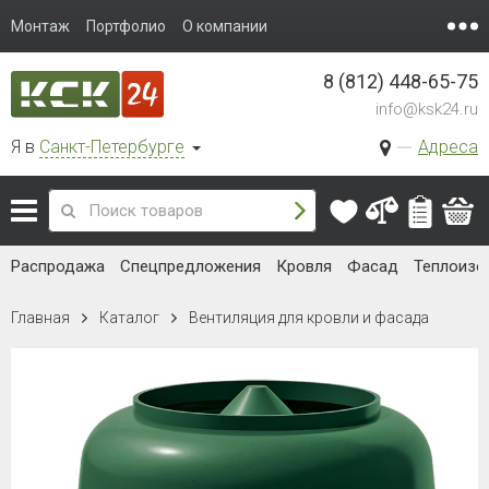
Монтаж
Портфолио
О компании
8 (812) 448-65-75
info@ksk24.ru
Я в
Санкт-Петербурге
Адреса
Распродажа
Спецпредложения
Кровля
Фасад
Теплоизо
Главная
Каталог
Вентиляция для кровли и фасада