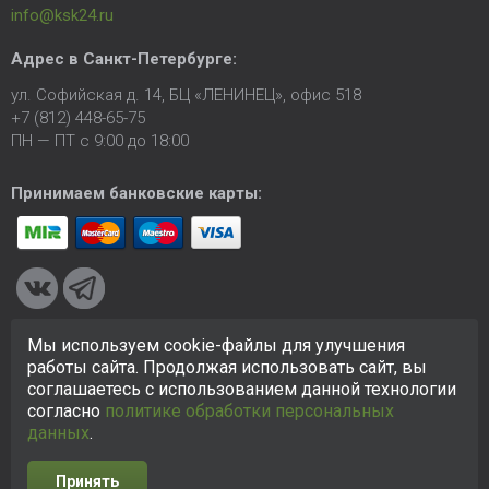
info@ksk24.ru
Адрес в
Санкт-Петербурге
:
ул. Софийская д. 14, БЦ «ЛЕНИНЕЦ», офис 518
+7 (812) 448-65-75
ПН — ПТ с 9:00 до 18:00
Принимаем банковские карты:
Мы используем cookie-файлы для улучшения
© 2005-2026 ООО «КСК». Сайт
https://ksk24.ru
создан
работы сайта. Продолжая использовать сайт, вы
исключительно в информационных целях и любая информация
соглашаетесь с использованием данной технологии
на сайте не является публичной офертой.
Политика в
согласно
политике обработки персональных
отношении персональных данных
данных
.
Принять