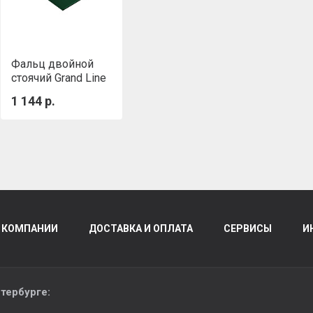
Фальц двойной
стоячий Grand Line
0,7 PE с пленкой
1 144 р.
на замках RAL
6005 зеленый мох
 КОМПАНИИ
ДОСТАВКА И ОПЛАТА
СЕРВИСЫ
И
тербурге
: