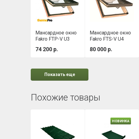
Мансардное окно
Мансардное окно
Fakro FTP-V U3
Fakro FTS-V U4
PROFI 78x98 см
Стандарт 78х118
74 200 р.
80 000 р.
Показать еще
Похожие товары
НОВИНКА