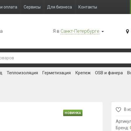
и оплата
Сервисы
Для бизнеса
Контакты
да
Я в
Санкт-Петербурге
д
Теплоизоляция
Герметизация
Крепеж
OSB и фанера
В
В и
НОВИНКА
Артику
Бренд: