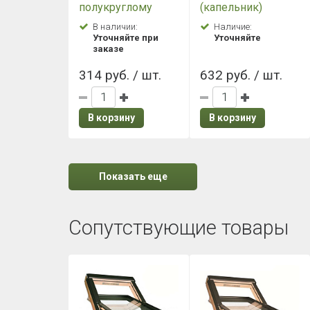
полукруглому
(капельник)
коньку торцевая
100х65 Grand Line,
В наличии:
Наличие:
Grand Line, Satin
Satin
Уточняйте при
Уточняйте
заказе
314 руб. / шт.
632 руб. / шт.
В корзину
В корзину
Показать еще
Сопутствующие товары