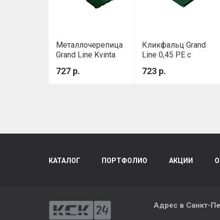
Металлочерепица
Кликфальц Grand
Grand Line Kvinta
Line 0,45 PE с
Plus 0,5 Satin RAL
пленкой на замках
727 р.
723 р.
6005 Зелёный мох
RAL 6005 зеленый
мох
КАТАЛОГ
ПОРТФОЛИО
АКЦИИ
О
Адрес в
Санкт-Пе