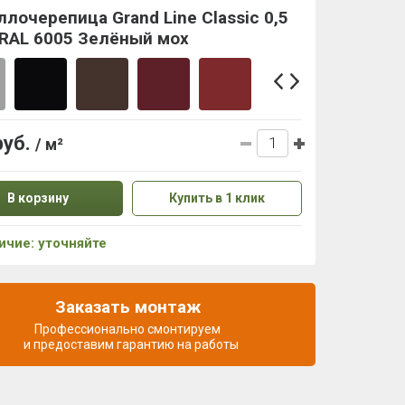
лочерепица Grand Line Classic 0,5
 RAL 6005 Зелёный мох
руб.
/ м²
В корзину
Купить в 1 клик
ичие: уточняйте
Заказать монтаж
Профессионально смонтируем
и предоставим гарантию на работы