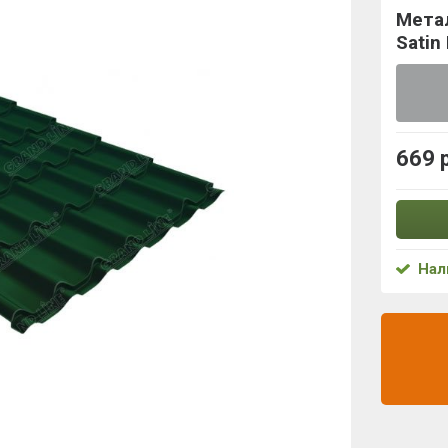
Метал
Satin
669 
Нал