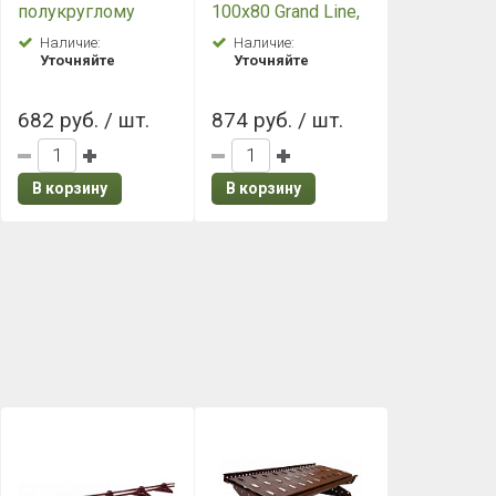
полукруглому
100х80 Grand Line,
коньку конусная
Satin
Наличие:
Наличие:
Grand Line, Satin
Уточняйте
Уточняйте
682 руб. / шт.
874 руб. / шт.
В корзину
В корзину