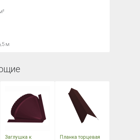
м²
,5 м
ющие
Заглушка к
Планка торцевая