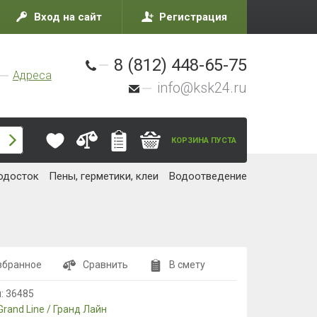
Вход на сайт
Регистрация
8 (812) 448-65-75
Адреса
info@ksk24.ru
КОРЗИНА ПУСТА
одосток
Пены, герметики, клеи
Водоотведение
збранное
Сравнить
В смету
л:
36485
Grand Line / Гранд Лайн