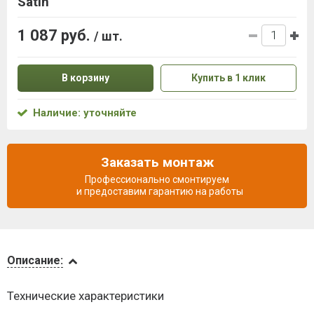
Satin
1 087 руб.
/ шт.
В корзину
Купить в 1 клик
Наличие: уточняйте
Заказать монтаж
Профессионально смонтируем
и предоставим гарантию на работы
Описание
Описание:
Доставка
Технические характеристики
и оплата