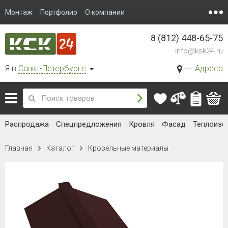
Монтаж
Портфолио
О компании
8 (812) 448-65-75
info@ksk24.ru
Я в
Санкт-Петербурге
Адреса
Распродажа
Спецпредложения
Кровля
Фасад
Теплоизо
Главная
Каталог
Кровельные материалы