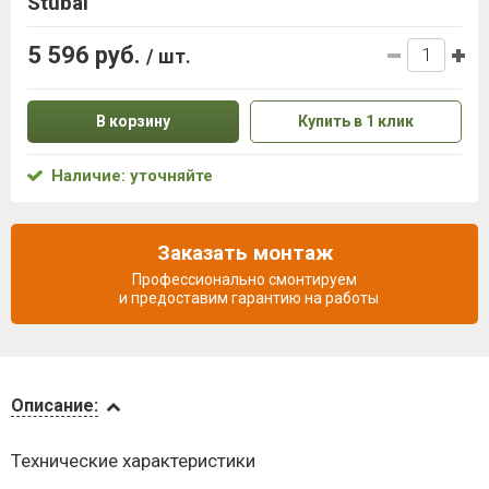
Stubai
5 596 руб.
/ шт.
В корзину
Купить в 1 клик
Наличие: уточняйте
Заказать монтаж
Профессионально смонтируем
и предоставим гарантию на работы
Описание
Описание:
Доставка
Технические характеристики
и оплата