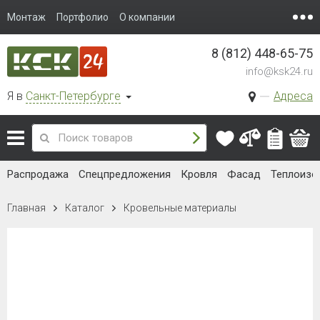
Монтаж
Портфолио
О компании
8 (812) 448-65-75
info@ksk24.ru
Я в
Санкт-Петербурге
Адреса
Распродажа
Спецпредложения
Кровля
Фасад
Теплоизо
Главная
Каталог
Кровельные материалы