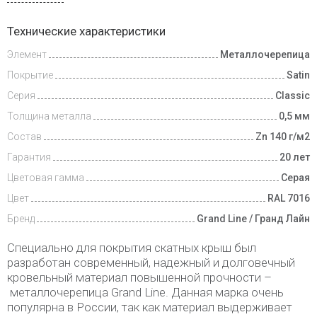
Доставка
Технические характеристики
и оплата
Элемент
Металлочерепица
Доп.
Покрытие
Satin
условия
Серия
Classic
Толщина металла
0,5 мм
Состав
Zn 140 г/м2
Гарантия
20 лет
Цветовая гамма
Серая
Цвет
RAL 7016
Бренд
Grand Line / Гранд Лайн
Специально для покрытия скатных крыш был
разработан современный, надежный и долговечный
кровельный материал повышенной прочности –
металлочерепица Grand Line. Данная марка очень
популярна в России, так как материал выдерживает