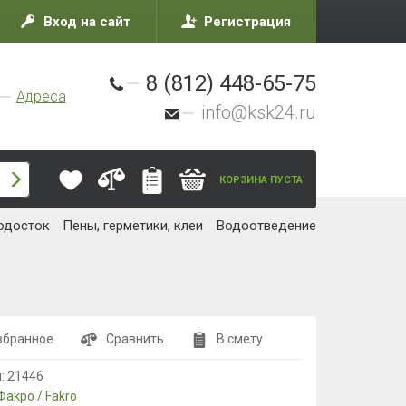
Вход на сайт
Регистрация
8 (812) 448-65-75
Адреса
info@ksk24.ru
КОРЗИНА ПУСТА
одосток
Пены, герметики, клеи
Водоотведение
збранное
Сравнить
В смету
л:
21446
Факро / Fakro