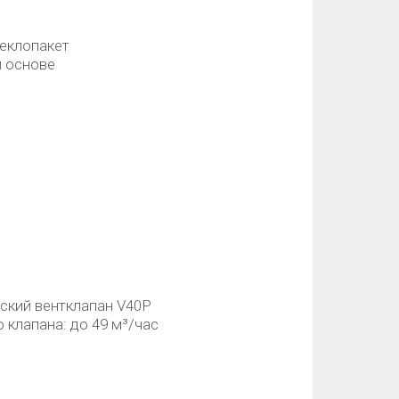
еклопакет
й основе
ский вентклапан V40P
клапана: до 49 м³/час