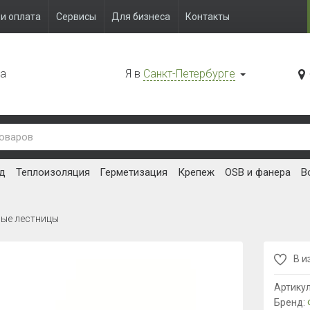
и оплата
Сервисы
Для бизнеса
Контакты
да
Я в
Санкт-Петербурге
д
Теплоизоляция
Герметизация
Крепеж
OSB и фанера
В
ные лестницы
В и
Артику
Бренд: