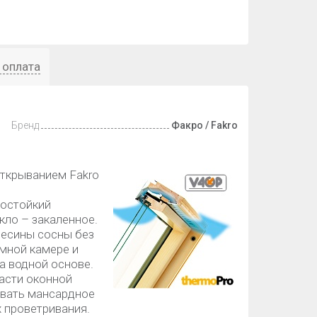
 оплата
Бренд
Факро / Fakro
ткрыванием Fakro
остойкий
кло – закаленное.
весины сосны без
умной камере и
а водной основе.
асти оконной
ывать мансардное
х проветривания.