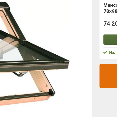
Манса
78x9
74 2
Нал