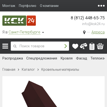
Монтаж
Портфолио
О компании
8 (812) 448-65-75
info@ksk24.ru
Я в
Санкт-Петербурге
Адреса
Распродажа
Спецпредложения
Кровля
Фасад
Теплоизо
Главная
Каталог
Кровельные материалы