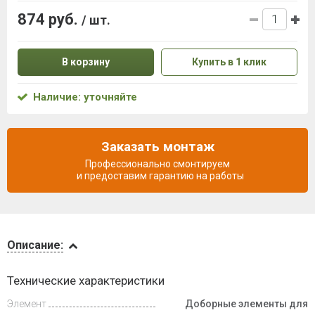
874 руб.
/ шт.
В корзину
Купить в 1 клик
Наличие: уточняйте
Заказать монтаж
Профессионально смонтируем
и предоставим гарантию на работы
Описание
Описание:
Доставка
Технические характеристики
и оплата
Элемент
Доборные элементы для