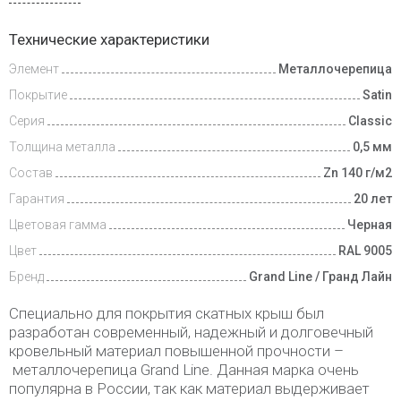
Доставка
Технические характеристики
и оплата
Элемент
Металлочерепица
Доп.
Покрытие
Satin
условия
Серия
Classic
Толщина металла
0,5 мм
Состав
Zn 140 г/м2
Гарантия
20 лет
Цветовая гамма
Черная
Цвет
RAL 9005
Бренд
Grand Line / Гранд Лайн
Специально для покрытия скатных крыш был
разработан современный, надежный и долговечный
кровельный материал повышенной прочности –
металлочерепица Grand Line. Данная марка очень
популярна в России, так как материал выдерживает