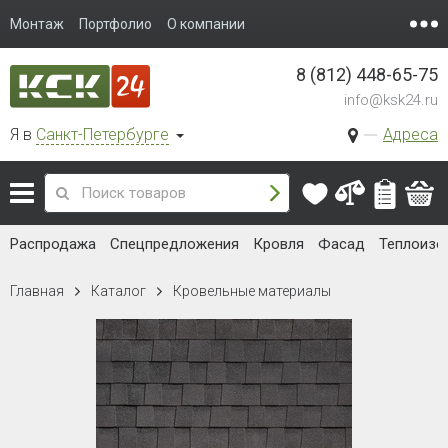
Монтаж
Портфолио
О компании
8 (812) 448-65-75
info@ksk24.ru
Я в
Санкт-Петербурге
Адреса
Распродажа
Спецпредложения
Кровля
Фасад
Теплоизо
Главная
Каталог
Кровельные материалы