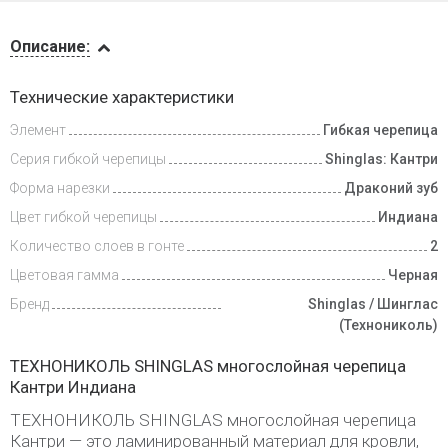
Описание
Описание:
Инструкции
Технические характеристики
Элемент
Гибкая черепица
Видеообзоры
Серия гибкой черепицы
Shinglas: Кантри
Доставка
Форма нарезки
Драконий зуб
и оплата
Цвет гибкой черепицы
Индиана
Количество слоев в гонте
2
Цветовая гамма
Черная
Бренд
Shinglas / Шинглас
(Технониколь)
ТЕХНОНИКОЛЬ SHINGLAS многослойная черепица
Кантри Индиана
ТЕХНОНИКОЛЬ SHINGLAS многослойная черепица
Кантри — это ламинированный материал для кровли,