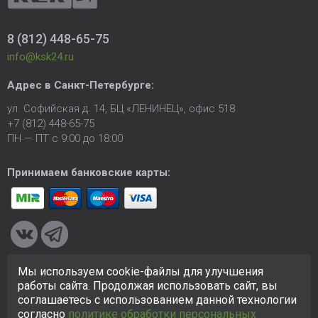
8 (812) 448-65-75
info@ksk24.ru
Адрес в
Санкт-Петербурге
:
ул. Софийская д. 14, БЦ «ЛЕНИНЕЦ», офис 518
+7 (812) 448-65-75
ПН — ПТ с 9:00 до 18:00
Принимаем банковские карты:
Мы используем cookie-файлы для улучшения
© 2005-2026 ООО «КСК». Сайт
https://ksk24.ru
создан
работы сайта. Продолжая использовать сайт, вы
исключительно в информационных целях и любая информация
соглашаетесь с использованием данной технологии
на сайте не является публичной офертой.
Политика в
согласно
политике обработки персональных
отношении персональных данных