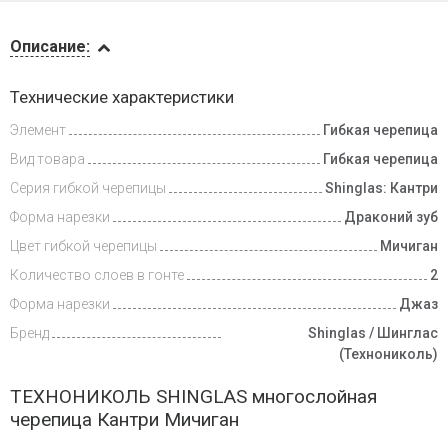
Описание
Описание:
Инструкции
Технические характеристики
Элемент
Гибкая черепица
Видеообзоры
Вид товара
Гибкая черепица
Доставка
Серия гибкой черепицы
Shinglas: Кантри
и оплата
Форма нарезки
Драконий зуб
Цвет гибкой черепицы
Мичиган
Количество слоев в гонте
2
Форма нарезки
Джаз
Бренд
Shinglas / Шинглас
(Технониколь)
ТЕХНОНИКОЛЬ SHINGLAS многослойная
черепица Кантри Мичиган