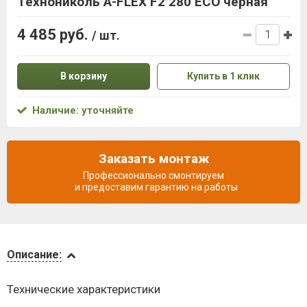
Технониколь A-FLEX F2 280 ECO черная
4 485 руб.
/ шт.
В корзину
Купить в 1 клик
Наличие: уточняйте
Заказать монтаж
Профессионально смонтируем
и предоставим гарантию на работы
Описание
Описание:
Доставка
Технические характеристики
и оплата