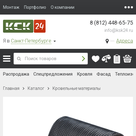
Монтаж
Портфолио
О компании
8 (812) 448-65-75
info@ksk24.ru
Я в
Санкт-Петербурге
Адреса
Распродажа
Спецпредложения
Кровля
Фасад
Теплоизо
Главная
Каталог
Кровельные материалы