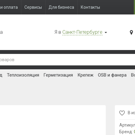
и оплата
Сервисы
Для бизнеса
Контакты
да
Я в
Санкт-Петербурге
д
Теплоизоляция
Герметизация
Крепеж
OSB и фанера
В
В и
Артику
Бренд: