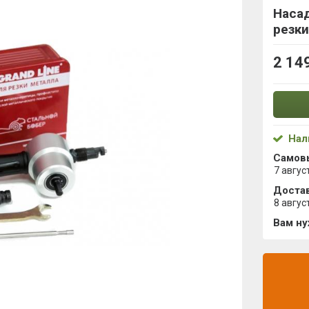
Наса
резки
2 14
Нал
Самов
7 авгус
Достав
8 авгус
Вам н