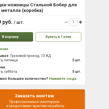
дка-ножницы Стальной Бобер для
 металла (коробка)
9 руб.
/ шт.
В корзину
Купить в 1 клик
ичие
ывоз:
Грузовой проезд, 13 АД
та, пятница
5 шт.
ка:
та, суббота
5 шт.
ужно большее количество?
Нажмите сюда
Заказать монтаж
Профессионально смонтируем
и предоставим гарантию на работы