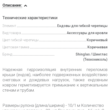
Описание
Описание:
Инструкции
Технические характеристики
Элемент
Ендовы для гибкой черепицы
Доставка
и оплата
Вид товара
Аксессуары для кровли
Цвет гибкой черепицы
Коричневый
Цветовая гамма
Коричневая
Бренд
Shinglas / Шинглас
(Технониколь)
Надежная гидроизоляция внутренних переломов
крыши (ендов), наиболее подверженных воздействию
снеговых и дождевых нагрузок, также ендовным
ковром герметизируется примыкание к вертикальным
стенам и трубам.
Размеры рулона (длина/ширина) - 10/1 м Количество