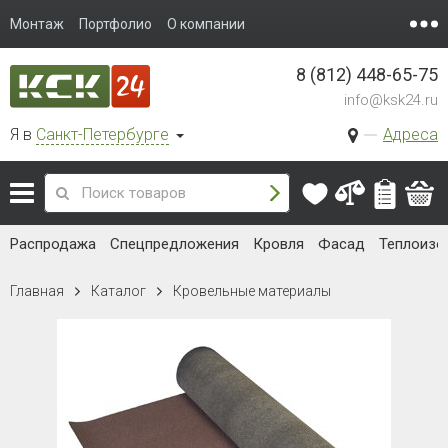
Монтаж
Портфолио
О компании
8 (812) 448-65-75
info@ksk24.ru
Я в
Санкт-Петербурге
Адреса
Распродажа
Спецпредложения
Кровля
Фасад
Теплоизо
Главная
Каталог
Кровельные материалы