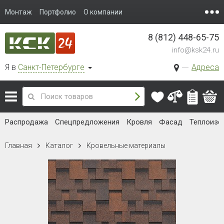
Монтаж
Портфолио
О компании
8 (812) 448-65-75
info@ksk24.ru
Я в
Санкт-Петербурге
Адреса
Распродажа
Спецпредложения
Кровля
Фасад
Теплоизо
Главная
Каталог
Кровельные материалы