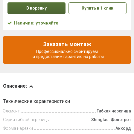
В корзину
Купить в 1 клик
Наличие: уточняйте
Заказать монтаж
Профессионально смонтируем
и предоставим гарантию на работы
Описание
Описание:
Инструкции
Технические характеристики
Элемент
Гибкая черепица
Видеообзоры
Серия гибкой черепицы
Shinglas: Фокстрот
Доставка
Форма нарезки
Аккорд
и оплата