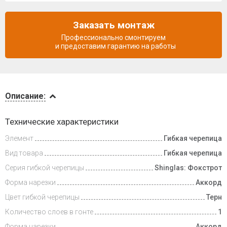
Заказать монтаж
Профессионально смонтируем
и предоставим гарантию на работы
Описание
Описание:
Инструкции
Технические характеристики
Элемент
Гибкая черепица
Видеообзоры
Вид товара
Гибкая черепица
Доставка
Серия гибкой черепицы
Shinglas: Фокстрот
и оплата
Форма нарезки
Аккорд
Цвет гибкой черепицы
Терн
Количество слоев в гонте
1
Форма нарезки
Аккорд