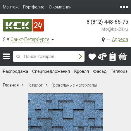
Монтаж
Портфолио
О компании
8 (812) 448-65-75
info@ksk24.ru
Я в
Санкт-Петербурге
Адреса
Распродажа
Спецпредложения
Кровля
Фасад
Теплоизо
Главная
Каталог
Кровельные материалы