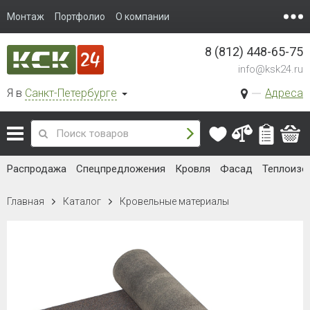
Монтаж
Портфолио
О компании
8 (812) 448-65-75
info@ksk24.ru
Я в
Санкт-Петербурге
Адреса
Распродажа
Спецпредложения
Кровля
Фасад
Теплоизо
Главная
Каталог
Кровельные материалы