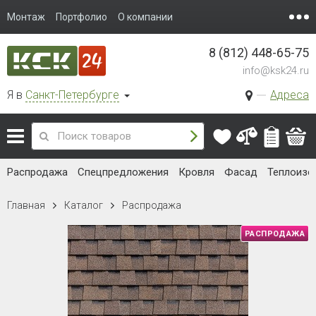
Монтаж
Портфолио
О компании
8 (812) 448-65-75
info@ksk24.ru
Я в
Санкт-Петербурге
Адреса
Распродажа
Спецпредложения
Кровля
Фасад
Теплоизо
Главная
Каталог
Распродажа
РАСПРОДАЖА