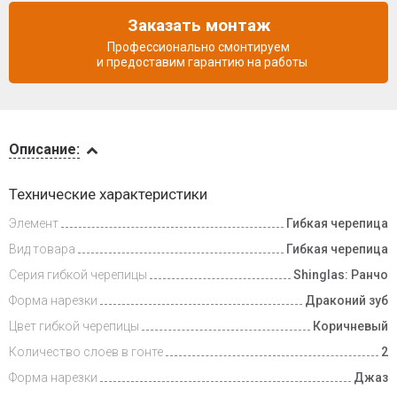
Заказать монтаж
Профессионально смонтируем
и предоставим гарантию на работы
Описание
Описание:
Инструкции
Технические характеристики
Элемент
Гибкая черепица
Видеообзоры
Вид товара
Гибкая черепица
Доставка
Серия гибкой черепицы
Shinglas: Ранчо
и оплата
Форма нарезки
Драконий зуб
Цвет гибкой черепицы
Коричневый
Количество слоев в гонте
2
Форма нарезки
Джаз