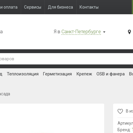
и оплата
Сервисы
Для бизнеса
Контакты
да
Я в
Санкт-Петербурге
д
Теплоизоляция
Герметизация
Крепеж
OSB и фанера
В
асада
В и
Артику
Бренд: