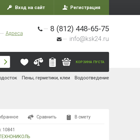
Вход на сайт
Регистрация
8 (812) 448-65-75
Адреса
info@ksk24.ru
КОРЗИНА ПУСТА
одосток
Пены, герметики, клеи
Водоотведение
збранное
Сравнить
В смету
л:
10841
ТЕХНОНИКОЛЬ