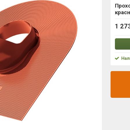
Прох
крас
1 27
Нал