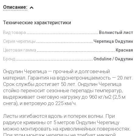
Описание
Описание:
Доставка
Технические характеристики
и оплата
Вид товара
Волнистый лист
Серия черепицы
Черепица Ондулин
Цветовая гамма
Красная
Бренд
Onduline / Ондулин
Ондулин Черепица — прочный и долговечный
материал. Гарантия на водонепроницаемость — 20 лет.
Срок службы достигает 50 лет. Ондулин Черепица
стойко переносит сезонные перепады температур,
выдерживает снеговую нагрузку до 960 кг/м2 (2,5 м
снега), и ветровую до 225 км/ч.
Листы изгибаются вдоль и поперек волны. При
радиусе кривизны от 5 метров Ондулин Черепицу
можно монтировать на криволинейных поверхностях.
При этом монтаж черепицы не требует никакой