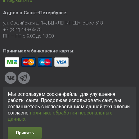
info@ksk24.ru
Адрес в
Санкт-Петербурге
:
ул. Софийская д. 14, БЦ «ЛЕНИНЕЦ», офис 518
+7 (812) 448-65-75
ПН — ПТ с 9:00 до 18:00
Принимаем банковские карты:
Мы используем cookie-файлы для улучшения
© 2005-2026 ООО «КСК». Сайт
https://ksk24.ru
создан
работы сайта. Продолжая использовать сайт, вы
исключительно в информационных целях и любая информация
соглашаетесь с использованием данной технологии
на сайте не является публичной офертой.
Политика в
согласно
политике обработки персональных
отношении персональных данных
данных
.
Принять
Разработка сайта