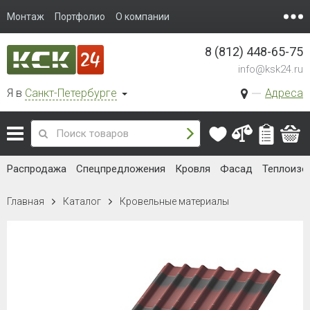
Монтаж
Портфолио
О компании
8 (812) 448-65-75
info@ksk24.ru
Я в
Санкт-Петербурге
Адреса
Распродажа
Спецпредложения
Кровля
Фасад
Теплоизо
Главная
Каталог
Кровельные материалы