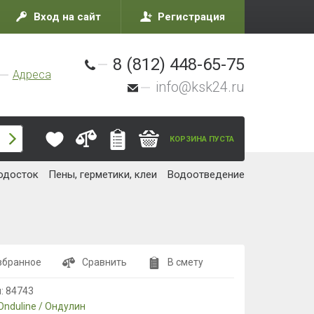
Вход на сайт
Регистрация
8 (812) 448-65-75
Адреса
info@ksk24.ru
КОРЗИНА ПУСТА
одосток
Пены, герметики, клеи
Водоотведение
збранное
Сравнить
В смету
л:
84743
Onduline / Ондулин