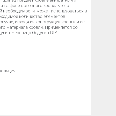
и. Щипец придает кровле аккуратный и
ся на фоне основного кровельного
ой необходимости, может использоваться в
обходимое количество элементов
лучае, исходя из конструкции кровли и ее
ого материала кровли. Применяется со
улин, Черепица Ондулин DIY.
золяция