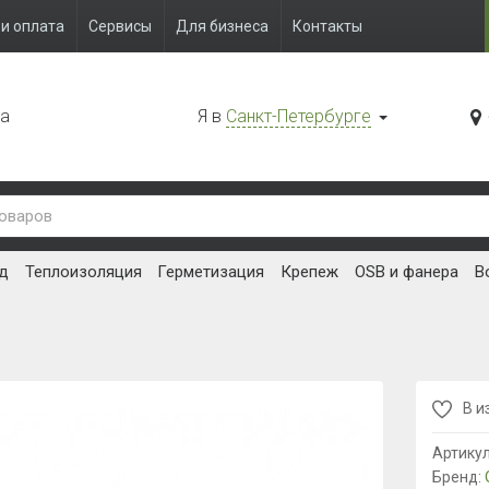
и оплата
Сервисы
Для бизнеса
Контакты
да
Я в
Санкт-Петербурге
д
Теплоизоляция
Герметизация
Крепеж
OSB и фанера
В
В и
Артику
Бренд: