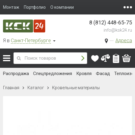
Монтаж
Портфолио
О компании
8 (812) 448-65-75
info@ksk24.ru
Я в
Санкт-Петербурге
Адреса
Распродажа
Спецпредложения
Кровля
Фасад
Теплоизо
Главная
Каталог
Кровельные материалы