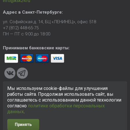
info@ksk24.ru
Адрес в
Санкт-Петербурге
:
ул. Софийская д. 14, БЦ «ЛЕНИНЕЦ», офис 518
+7 (812) 448-65-75
ПН — ПТ с 9:00 до 18:00
Принимаем банковские карты:
Мы используем cookie-файлы для улучшения
© 2005-2026 ООО «КСК». Сайт
https://ksk24.ru
создан
работы сайта. Продолжая использовать сайт, вы
исключительно в информационных целях и любая информация
соглашаетесь с использованием данной технологии
на сайте не является публичной офертой.
Политика в
согласно
политике обработки персональных
отношении персональных данных
данных
.
Принять
Разработка сайта