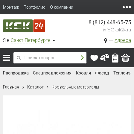
Монтаж
Портфолио
О компании
8 (812) 448-65-75
info@ksk24.ru
Я в
Санкт-Петербурге
Адреса
Распродажа
Спецпредложения
Кровля
Фасад
Теплоизо
Главная
Каталог
Кровельные материалы