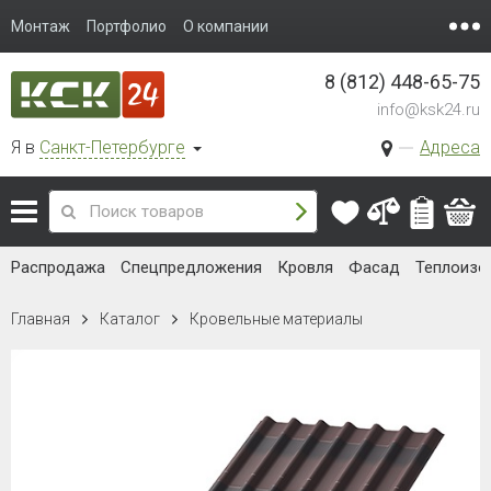
Монтаж
Портфолио
О компании
8 (812) 448-65-75
info@ksk24.ru
Я в
Санкт-Петербурге
Адреса
Распродажа
Спецпредложения
Кровля
Фасад
Теплоизо
Главная
Каталог
Кровельные материалы