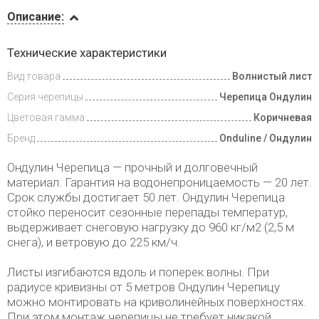
Описание
Описание:
Доставка
Технические характеристики
и оплата
Вид товара
Волнистый лист
Серия черепицы
Черепица Ондулин
Цветовая гамма
Коричневая
Бренд
Onduline / Ондулин
Ондулин Черепица — прочный и долговечный
материал. Гарантия на водонепроницаемость — 20 лет.
Срок службы достигает 50 лет. Ондулин Черепица
стойко переносит сезонные перепады температур,
выдерживает снеговую нагрузку до 960 кг/м2 (2,5 м
снега), и ветровую до 225 км/ч.
Листы изгибаются вдоль и поперек волны. При
радиусе кривизны от 5 метров Ондулин Черепицу
можно монтировать на криволинейных поверхностях.
При этом монтаж черепицы не требует никакой