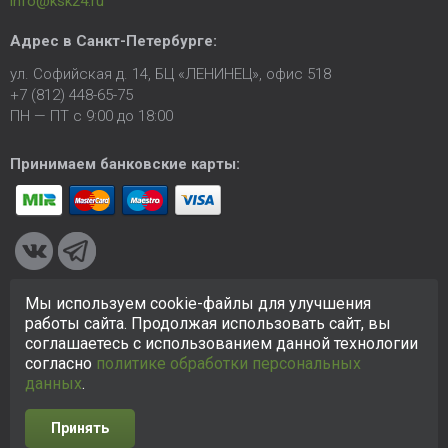
info@ksk24.ru
Адрес в
Санкт-Петербурге
:
ул. Софийская д. 14, БЦ «ЛЕНИНЕЦ», офис 518
+7 (812) 448-65-75
ПН — ПТ с 9:00 до 18:00
Принимаем банковские карты:
Мы используем cookie-файлы для улучшения
© 2005-2026 ООО «КСК». Сайт
https://ksk24.ru
создан
работы сайта. Продолжая использовать сайт, вы
исключительно в информационных целях и любая информация
соглашаетесь с использованием данной технологии
на сайте не является публичной офертой.
Политика в
согласно
политике обработки персональных
отношении персональных данных
данных
.
Принять
Разработка сайта