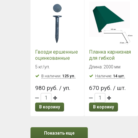
Гвозди ершенные
Планка карнизная
оцинкованные
для гибкой
3,5х30 мм (5 кг./
черепицы
5 кг/уп.
Длина: 2000 мм
уп.)
(зеленая RAL 6005)
В наличии:
125 уп.
Наличие:
14 шт.
980 руб. / уп.
670 руб. / шт.
В корзину
В корзину
Показать еще