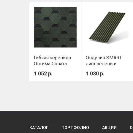
Гибкая черепица
Ондулин SMART
Оптима Соната
лист зеленый
Зеленый
1 052 р.
1 030 р.
SHINGLAS
ТЕХНОНИКОЛЬ
КАТАЛОГ
ПОРТФОЛИО
АКЦИИ
О