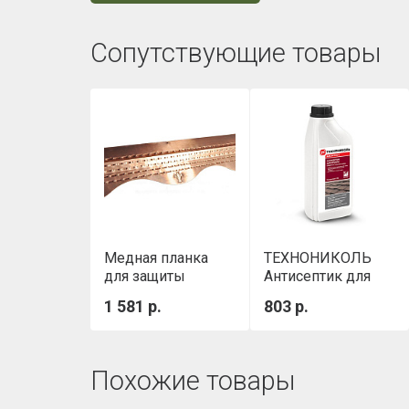
Сопутствующие товары
Медная планка
ТЕХНОНИКОЛЬ
для защиты
Антисептик для
гибкой черепицы
кровли,
1 581 р.
803 р.
StopMOSS
концентрат 1:10,
1л
Похожие товары