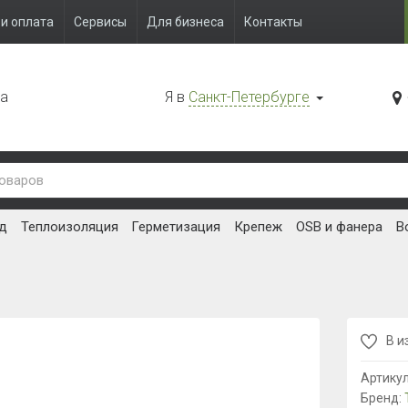
и оплата
Сервисы
Для бизнеса
Контакты
да
Я в
Санкт-Петербурге
д
Теплоизоляция
Герметизация
Крепеж
OSB и фанера
В
В и
Артику
Бренд: