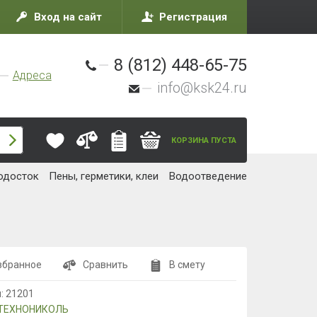
Вход на сайт
Регистрация
8 (812) 448-65-75
Адреса
info@ksk24.ru
КОРЗИНА ПУСТА
одосток
Пены, герметики, клеи
Водоотведение
збранное
Сравнить
В смету
л:
21201
ТЕХНОНИКОЛЬ