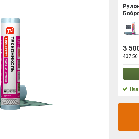
Руло
Бобро
3 50
437.50
Нал