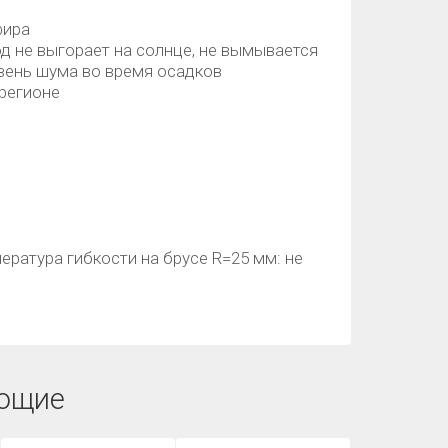
фира
д не выгорает на солнце, не вымывается
вень шума во время осадков
регионе
ратура гибкости на брусе R=25 мм: не
ющие