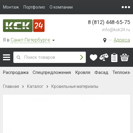
Монтаж
Портфолио
О компании
8 (812) 448-65-75
info@ksk24.ru
Я в
Санкт-Петербурге
Адреса
Распродажа
Спецпредложения
Кровля
Фасад
Теплоизо
Главная
Каталог
Кровельные материалы