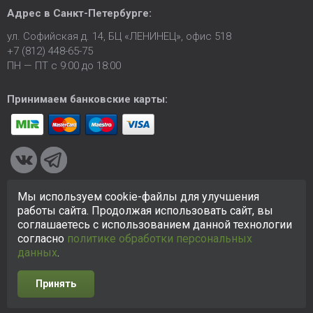
Адрес в
Санкт-Петербурге
:
ул. Софийская д. 14, БЦ «ЛЕНИНЕЦ», офис 518
+7 (812) 448-65-75
ПН — ПТ с 9:00 до 18:00
Принимаем банковские карты:
Мы используем cookie-файлы для улучшения
© 2005-2026 ООО «КСК». Сайт
https://ksk24.ru
создан
работы сайта. Продолжая использовать сайт, вы
исключительно в информационных целях и любая информация
соглашаетесь с использованием данной технологии
на сайте не является публичной офертой.
Политика в
согласно
политике обработки персональных
отношении персональных данных
данных
.
Принять
Разработка сайта