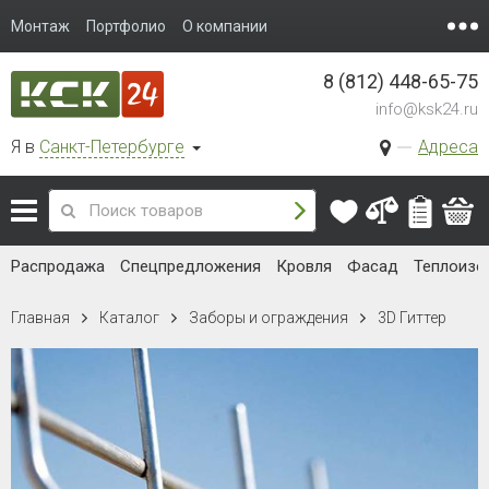
Монтаж
Портфолио
О компании
8 (812) 448-65-75
info@ksk24.ru
Я в
Санкт-Петербурге
Адреса
Распродажа
Спецпредложения
Кровля
Фасад
Теплоизо
Главная
Каталог
Заборы и ограждения
3D Гиттер