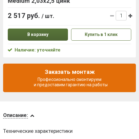
Medium 2,03x2,5 цинк
2 517 руб.
/ шт.
В корзину
Купить в 1 клик
Наличие: уточняйте
Заказать монтаж
Профессионально смонтируем
и предоставим гарантию на работы
Описание
Описание:
Доставка
Технические характеристики
и оплата