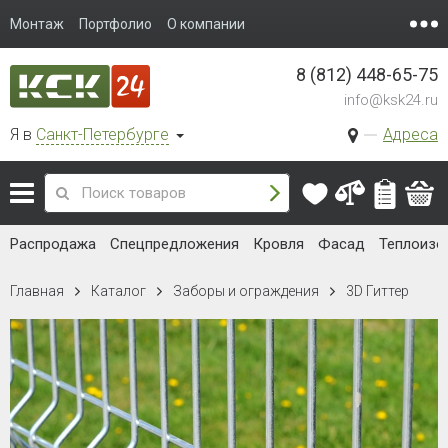
Монтаж
Портфолио
О компании
8 (812) 448-65-75
info@ksk24.ru
Я в
Санкт-Петербурге
Адреса
Распродажа
Спецпредложения
Кровля
Фасад
Теплоизо
Главная
Каталог
Заборы и ограждения
3D Гиттер