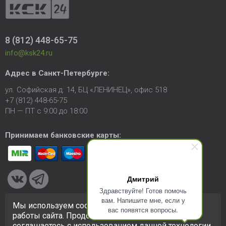
8 (812) 448-65-75
info@ksk24.ru
Адрес в
Санкт-Петербурге
:
ул. Софийская д. 14, БЦ «ЛЕНИНЕЦ», офис 518
+7 (812) 448-65-75
ПН — ПТ с 9:00 до 18:00
Принимаем банковские карты:
Дмитрий
Здравствуйте! Готов помочь
вам. Напишите мне, если у
Мы используем cookie-файлы для улучшения
вас появятся вопросы.
© 2005-2026 ООО «КСК». Сайт
https://ksk24.ru
создан
работы сайта. Продолжая использовать сайт, вы
исключительно в информационных целях и любая информация
соглашаетесь с использованием данной технологии