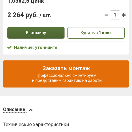
1,03x2,5 цинк
2 264 руб.
/ шт.
В корзину
Купить в 1 клик
Наличие: уточняйте
Заказать монтаж
Профессионально смонтируем
и предоставим гарантию на работы
Описание
Описание:
Доставка
Технические характеристики
и оплата